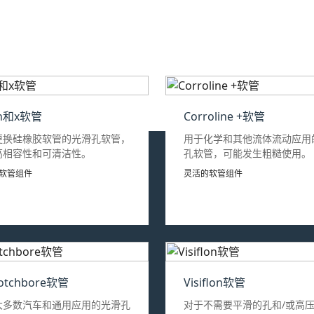
n和x软管
Corroline +软管
更换硅橡胶软管的光滑孔软管，
用于化学和其他流体流动应用
高相容性和可清洁性。
孔软管，可能发生粗糙使用。
软管组件
灵活的软管组件
otchbore软管
Visiflon软管
大多数汽车和通用应用的光滑孔
对于不需要平滑的孔和/或高