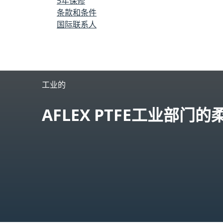
5年保修
条款和条件
한국（한국어）
国际联系人
Magyarország（Magyar）
工业和工程
亚伯蒙特
马来西亚
工业的
México（Español）
AFLEX PTFE工业部门
奈达兰
新西兰
诺斯克
Österreich（德意曲）
Россия（Pусский）