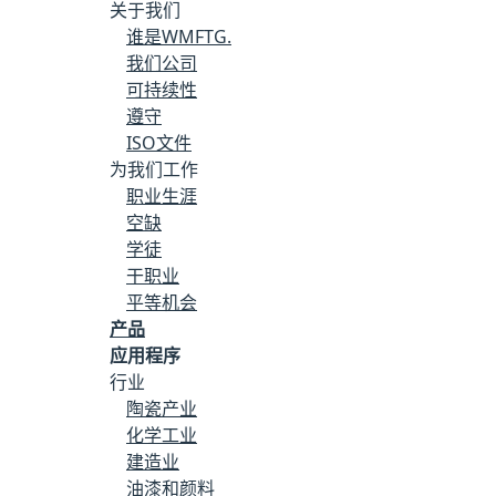
关于我们
澳大利亚
谁是WMFTG.
我们公司
Belgić（Nederlands）
可持续性
Belgique（Français）
遵守
ISO文件
巴西（Português）
为我们工作
职业生涯
Бэлгария（Български）
空缺
学徒
加拿大
干职业
平等机会
加拿大（Français）
产品
应用程序
Česká共六克（Čeština）
行业
陶瓷产业
智利（Español）
化学工业
建造业
哥伦比亚（Español）
油漆和颜料