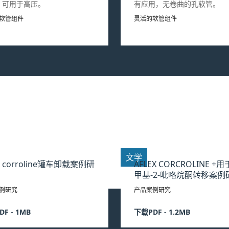
。可用于高压。
有应用，无卷曲的孔软管。
软管组件
灵活的软管组件
文学
ex corroline罐车卸载案例研
AFLEX CORCROLINE +用
甲基-2-吡咯烷酮转移案例
例研究
产品案例研究
F - 1MB
下载PDF - 1.2MB