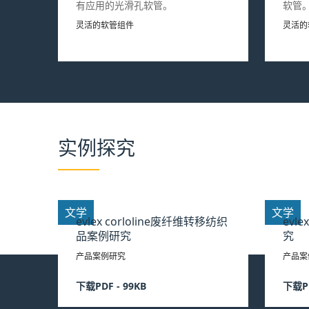
有应用的光滑孔软管。
软管
灵活的软管组件
灵活的
实例探究
文学
文学
evlex corloline废纤维转移纺织
evl
品案例研究
究
产品案例研究
产品案
下载PDF - 99KB
下载PD