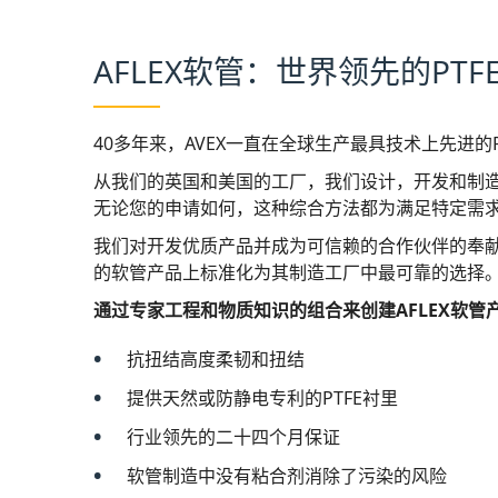
Polska（Polski）
葡萄牙（Português）
AFLEX软管：世界领先的PT
România（românə）
40多年来，AVEX一直在全球生产最具技术上先进的
新加坡
从我们的英国和美国的工厂，我们设计，开发和制
南非
无论您的申请如何，这种综合方法都为满足特定需
我们对开发优质产品并成为可信赖的合作伙伴的奉
Schweiz（Deutsch）
的软管产品上标准化为其制造工厂中最可靠的选择
Suisse（弗兰瓦斯）
通过专家工程和物质知识的组合来创建AFLEX软管
抗扭结高度柔韧和扭结
Svizzera（Italiano）
提供天然或防静电专利的PTFE衬里
苏米
行业领先的二十四个月保证
Svenska.
软管制造中没有粘合剂消除了污染的风险