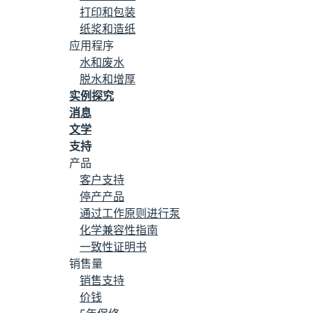
打印和包装
中华人民共和国（中文）
纸浆和造纸
应用程序
丹斯克
水和废水
脱水和增厚
德意志
实例探究
消息
España（español）
文学
Français.
支持
产品
印度
客户支持
停产产品
印度尼西亚
通过工作原则进行泵
化学兼容性指南
爱尔兰
一致性证明书
销售量
意大利语
销售支持
价钱
日本（日本语）