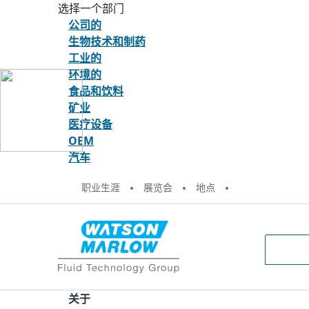
选择一个部门
公司的
生物技术和制药
工业的
环境的
食品和饮料
矿业
医疗设备
OEM
汽车
职业生涯
展览会
地点
英国
美国
阿根廷（Español）
关于